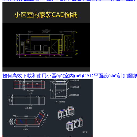
如何高效下載和使用小區(qū)室內(nèi)CAD平面設(shè)計(jì)