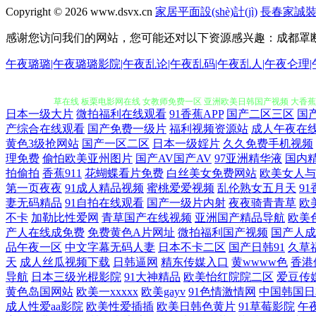
Copyright © 2026
www.dsvx.cn
家居平面設(shè)計(jì)
長春家誠
感谢您访问我们的网站，您可能还对以下资源感兴趣：成都罩
精品国产中文综合 国产香蕉一 爽又黄的好看视频 97影院在线午夜 激情
午夜璐璐|午夜璐璐影院|午夜乱论|午夜乱码|午夜乱人|午夜仑理|
草在线 板栗电影网在线 女教师免费一区 亚洲欧美日韩国产视频 大香蕉
日本一级大片
微拍福利在线观看
91香蕉APP
国产二区三区
国
产综合在线观看
国产免费一级片
福利视频资源站
成人午夜在
亚洲龙1级a片 光影韩国电影免费观看 欧美人做人爱a全程 亚洲人成色7
黄色3级抢网站
国产一区二区
日本一级婬片
久久免费手机视频
理免费
偷怕欧美亚州图片
国产AV国产AV
97亚洲精华液
国内
费 日韩中文在线观看 91国自产拍最新2 国内精品免费在线观看 日韩中文
拍偷拍
香蕉911
花蝴蝶看片免费
白丝美女免费网站
欧美女人与
第一页夜夜
91成人精品视频
蜜桃爱爱视频
乱伦熟女五月天
9
成人艺术网 成人免费观看网 免费福利 午夜男人精品福利 www久久伊
妻无码精品
91自拍在线观看
国产一级片内射
夜夜骑青青草
欧
不卡
加勒比性爱网
青草国产在线视频
亚洲国产精品导航
欧美
产人在线成免费
免费黄色A片网址
微拍福利国产视频
国产人成
黄 免费国产欧美在线观看 亚州中文字幕 草莓视频18在线 卡一卡二卡
品午夜一区
中文字幕无码人妻
日本不卡二区
国产日韩91
久草
天
成人丝瓜视频下载
日韩逼网
精东传媒入口
黄wwww色
香港
桃 四虎影视永久在线观看 97在线观看免费 久草福利网 天堂视频免费 9
导航
日本三级光棍影院
91大神精品
欧美怡红院院二区
爱豆传
黄色岛国网站
欧美一xxxxx
欧美gayv
91色情激情网
中国韩国日
综合天天色 av导航网址网站 免费的黄网站大全 亚洲?v电影天堂 成
成人性爱aa影院
欧美性爱插插
欧美日韩色黄片
91草莓影院
午