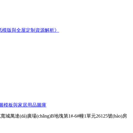
jì)圖紙模版與全屋定制資源解析》
AD平面圖模板與家居用品圖庫
á)廣場(chǎng)B地塊第1#-6#幢1單元26125號(hào)房