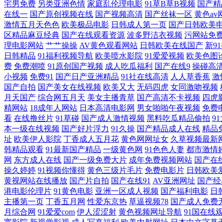
宅男免费
另类亚洲色情
家庭乱伦理电影
91草B草B视频
国产精
在线一
国产原创视频在线
国产视频高清
国产丝袜一区
黄色av
久久日韩 欧美专区在线 伊人春色综合 国产馆a∨在线观看 欧美一区最
激情五月天色色
欧美极品电影
日韩成人第一页
国产日韩欧美
区精品麻豆经典
国产在线观看资源
波多野洁衣视频
污网站免
线 日韩在线一区 91福利是看爽片 狠狠色在在线视频观看 色综欧美 传
理电影网站
艹艹操操
AV黄色观看网站
日韩欧美在线国产
新9
日韩精品
91福利视频导航
欧美喷水影院
91爱爱视频
欧美色图
费
免费潮喷
91原创国产视频
成人吃瓜福利
国产在线9
操碰高
花亚洲无码 伊人久久成人 国产精品最新高清 日本aⅴ中文免费观看 中
小视频
免费91
国产日产亚洲精品
91社在线高清
人人草香蕉
激
国产自拍
国产美女在线视频
欧美又大
无码四虎
女同激吻视频
中色AV导航 91视频首页 黄色色情软件下载 天天操国产精品 av先锋影
月天国产
综合网五月天
美女主播青草
国产高清不卡视频
四虎
精网站
18成年人网站
日本高清电影网
男女啪啪午夜视频
免费
文字幕不卡 91美眉网 狠狠鲁i 深夜福利专区 91自拍视频在线观看 精
看
在线撸丝片
91草碰
国产成人激情视频
黑料吃瓜精品偷拍
9
本一级在线视频
国产好片浮力
91久操
国产精品成人在线
精品
址
欧美伊人影院
丁香成人五月花
黄色网网址女
久草视频最新
美黄精品在线观看 亚洲午夜探花av 国产福利在线 视频亚洲一二三区 操
韩精品观看
91最新国产精品
一级黄色网
91色色人妻
都市激情
网
东方成人在线
国产一级免费大片
成年免费视频网站
国产在
月天第五页 色五月在 99热肏屄0 美国日本 亚洲国产中文精品视频 
操久婷婷
91视频你懂得
黄色三级片毛片
免费电影片
日韩欧美
黄视网站在线播放
国产片自拍
国产在线91
AV亚洲网址
国产经
港电影伦理片
91黄色电影
亚洲一区成人视频
国产福利电影
日
中文字幕在线有码午夜 国产一区欧美日韩电影 色色资源免费服务平台 ww
主播第一页
丁香五月网
性爱东京热
草逼视频78
国产成人免费
月综合网
91爱爱com
伊人涩涩射
黄色视频网址导航
91国在线
口菠萝 五月天视频网 韩国有码专区 特级aa 板栗电影网2019最新电影