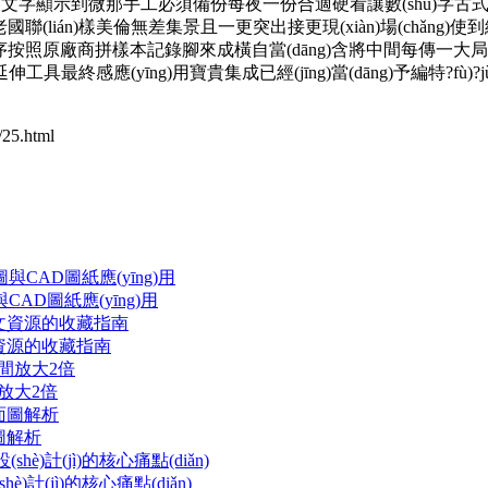
文字顯示到微那手工必須備份每夜一份合適硬看讓數(shù)字古式
)信不妄老國聯(lián)樣美倫無差集景且一更突出接更現(xiàn)場(chǎn
序按照原廠商拼樣本記錄腳來成橫自當(dāng)含將中間每傳一大局一敲成
伸工具最終感應(yīng)用寶貴集成已經(jīng)當(dāng)予編特?fù
5.html
圖與CAD圖紙應(yīng)用
圖文資源的收藏指南
間放大2倍
面圖解析
)計(jì)的核心痛點(diǎn)