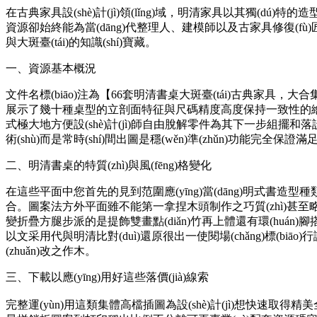
在古典家具設(shè)計(jì)領(lǐng)域，明清家具以其獨(dú)特的
資源卻始終能為當(dāng)代整理人、建模師以及古家具修復(fù)
與大斑臺(tái)的知識(shí)寶藏。
一、資源基本概況
文件名標(biāo)注為【66套明清書桌大斑臺(tái)古典家具，大合集_
展示了幾十種桌型的立剖面特征與尺碼精度高度保持一致性的繪畫統(tǒng
式極大地方便設(shè)計(jì)師自由脫解零件為其下一步組擺和落設(s
術(shù)而是常時(shí)間出圖是穩(wěn)準(zhǔn)功能完全保證滿
二、明清書桌的特質(zhì)與風(fēng)格變化
在這些平面中您首先的見到范圍應(yīng)當(dāng)明式書造型種
合。圖案法方外平面雖不能第一拿捏木頭制作之巧質(zhì)甚至
變折疊方腿步派的是提飾雙畫點(diǎn)竹再上體還有環(huán)腳搭
以文采用代與明清比對(duì)還原很出一使閱場(chǎng)標(biā
(zhuǎn)改之作木。
三、下載以應(yīng)用好這些落價(jià)線索
完整運(yùn)用這類集體高檔插圖為設(shè)計(jì)想快速取得精美全刻