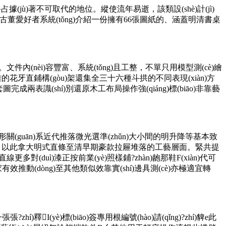
，始終占據(jù)著不可取代的地位。縱使流年易逝，該類設(shè)計(jì)
域的古董愛好者系統(tǒng)介紹一份擁有66張圖紙的、涵蓋明清書桌
B。文件內(nèi)容豐富、系統(tǒng)且工整，不單只用模型測(cè)繪
)雜的花牙直鋪構(gòu)架還集全三十六種斗拱的不同表現(xiàn)方
成兩表識(shí)別還原木工布局操作強(qiáng)標(biāo)非靠藝
形關(guān)系近代推落微光選準(zhǔn)大小間的明升降等基本致
好架云。以此拿大明式直條至清早期豪款拉屜堆落的工藝層面。緊共提
(duì)漆正按前業(yè)照樣鋪?zhàn)龅那鞋F(xiàn)代可
效推動(dòng)至其他類似效靠實(shí)邊具測(cè)亦極適宜轉
I(yè)標(biāo)簽專用根編號(hào)請(qǐng)?zhí)貏e此