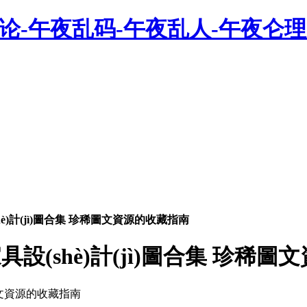
论-午夜乱码-午夜乱人-午夜仑理
hè)計(jì)圖合集 珍稀圖文資源的收藏指南
家具設(shè)計(jì)圖合集 珍稀