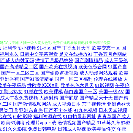
nv300国产 最新午夜国内自拍视频 国产亚洲三级高清 激情婷婷网 忘忧
无码AV片亚洲 大陆一级大黄大色毛 免费在线观看最新电影 亚洲精品免费
频
福利偷拍小视频
91社区国产
丁香五月天堂
欧美变态一区
国
福利永久
日韩中文字幕观看
足交在线播放91
丁香五月色网站
1 国产欧美日韩论坛 日韩一区二区 91成年进入人口 国产在线精品观看免
国产成人内射无码
激情五月极品婷婷
国产剧情精品
成人三级伦
国产高清精品二区
国产欧美在线视频
欧美色综合网
91国产自
成人中文字幕一区 免费看片鲁 星辰影视 成全影视 免费的网站wwww 亚洲
国产一区二区二区
国产偷窥盗摄视频
成人动漫网站观看
欧美
亚洲香蕉
国产91高清精品
国产一区二区福利
伦理在线播放
人
品网站亚洲第一 丁香五月久久综合 欧美a四级片 亚洲精品日韩 成人免费
欧美午夜极品
性欧美ⅩⅩⅩⅩ乱
欧美色色六月天
91影视网
午夜伦
加勒比熟女
91碰在线
欧美裸模
萌白酱国产一区
美国一级AV
国
成人午夜免费视频
人妖射精
国产屁屁
国产精品天干天
国产精
网 久久伊人精品视频 天天干精品在线 97电影午夜剧场 精品一区二区蜜
区二区
国产激情视频网站
成人视频日本
茄子视频污
亚洲色欲天
另类四虎
亚洲东京热
国产不卡在线
91九色视频
日本天堂视频
品 我偷偷跟亲妺作爱H在线观看 wwwly6080 久久青草线蕉国产 天天
站在线
69性影院
福利资源在线
91自拍最新网址
青青草国产成人
欧美69潮喷
伦理片app下载
激情视频国产精品
91草莓久草超碰
亚洲人成电影在线观看 高清乱伦 欧美人与禽z 亚洲系列第一页 国产精品
线
91久久影院
免费日韩电影
日韩成人影视
欧美精品性交
午夜