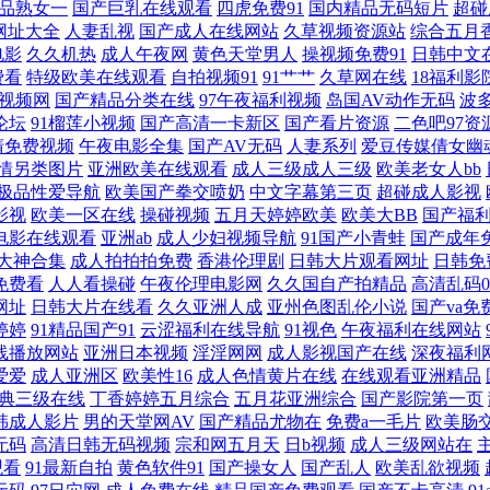
品熟女一
国产巨乳在线观看
四虎免费91
国内精品无码短片
超碰
网址大全
人妻乱视
国产成人在线网站
久草视频资源站
综合五月
新 一区二区三区四区在线 国产精品人妻在线观看 人人爽人妻精品A片二区 中文字幕一区
电影
久久机热
成人午夜网
黄色天堂男人
操视频免费91
日韩中文
费看
特级欧美在线观看
自拍视频91
91艹艹
久草网在线
18福利影
媒avcom 玩弄军警粗 国产精品网页 高清影视资源库 日日夜夜青青草 高清一区二区三 
1视频网
国产精品分类在线
97午夜福利视频
岛国AV动作无码
波
论坛
91榴莲小视频
国产高清一卡新区
国产看片资源
二色吧97资
清免费视频
午夜电影全集
国产AV无码
人妻系列
爱豆传媒倩女幽
文字幕视频在线观看 国产日韩欧美亚欧 日本无码影院 中文字幕在线有码午夜 国产一性
情另类图片
亚洲欧美在线观看
成人三级成人三级
欧美老女人bb
极品性爱导航
欧美国产拳交喷奶
中文字幕第三页
超碰成人影视
音av 久久伊人国产九九 香蕉婷婷久久一区 成全在线观看高清的 免费h成年动漫在 亚洲
影视
欧美一区在线
操碰视频
五月天婷婷欧美
欧美大BB
国产福
电影在线观看
亚洲ab
成人少妇视频导航
91国产小青蛙
国产成年
品三级网站 偷拍精品视频一区二区 www午夜色色 老司机6794在线视 香港三日本8a三级
1大神合集
成人拍拍拍免费
香港伦理剧
日韩大片观看网址
日韩免
免费看
人人看操碰
午夜伦理电影网
久久国自产拍精品
高清乱码0
网址
日韩大片在线看
久久亚洲人成
亚州色图乱伦小说
国产va免
操黄了绿了 老鸭窝男人的天堂 午夜色福利导航 超碰九色91 欧美高清一区三 亚洲图片
婷婷
91精品国产91
云涩福利在线导航
91视色
午夜福利在线网站
线播放网站
亚洲日本视频
淫淫网网
成人影视国产在线
深夜福利
东京热久久AV 欧美日韩精品第一区 一区二区三区精密机械 国产九九九精品视频 人妖
爱爱
成人亚洲区
欧美性16
成人色情黄片在线
在线观看亚洲精品
典三级在线
丁香婷婷五月综合
五月花亚洲综合
国产影院第一页
韩成人影片
男的天堂网AV
国产精品尤物在
免费a一毛片
欧美肠
w69欧美 免费高清看电影电视剧 亚洲免费高清 国产91md在线观看 欧美一级黑人一级
无码
高清日韩无码视频
宗和网五月天
日b视频
成人三级网站在
观看
91最新自拍
黄色软件91
国产操女人
国产乱人
欧美乱欲视频
 免费三级欧韩 亚洲午夜免费福 国产基zz视 日本大臿亚洲香蕉 最新三级免费 黑人影院