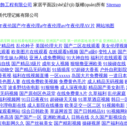
裝飾工程有限公司
家居平面設(shè)計(jì)
版權(quán)所有
Sitemap
断代理记账有限公司
黄色av 日韩无码肏逼电影 69精品人人人人人人人人人 国产一区二区三区福利视频 日产
午夜伦国产|午夜伦理a|午夜伦理av|午夜伦理AV片
网站地图
易淫网 能在线看电视剧的网站 亚洲国产40页 第一婷婷基地 欧美干逼 亚洲精品久久
产精品性
乱伦种子
美国伦理大片
国产二区在线观看
美女伦理视
线观看
欧美图片在线观看
在线观看h视频
国产a级0
变性人妖
国产
7 国产精品第一页一区 片库网 又黄又粗又爽免费观看 国产精品久操视频 区二区蜜桃9
学生妹Av网站
亚洲人成免费网站
91大神自拍
福利片在线观看
精自线
国产精品3级片
成年女人视频
狠狠撸亚洲欧美
91操碰在线
字幕专区 80电影网 国产中文字幕手机视频 日韩e级免费 51视屏 国产在线视频91 
动物交
国产精品无码电影
91插插库
97超碰大香蕉
户外自慰影院
1香蕉视
福利在线视频直播
一区xxxxx
岛国大片免费视频
一道日本
人 了解最新九九自拍 午夜福利麻豆国产精品 变态另类网 鲁一鲁一鲁一鲁一鲁 亚洲精
美色图人妻
在线免费欧美视频
免费黄色毛片
成人精品无码视频
色淫
波多野结依电影
91狠狠撸
成人深夜电影
精品国产美女剃毛
无码视频
国产原创区色花堂
在线免费黄A片
久草福利
乱伦家庭
三免费视频 午夜一区二区三区 超碰免费在线播放 乱码日产精品bd 午夜色先锋 俺去爷新
福利视频网
91日日夜夜91
超碰碰天天操
91草草酒店视频
韩日一
伦理电影在线
成人影院在线播放
欧美足交一区二区
91视频电影
7瑟瑟影音先锋 今天高清视频免费播放成全 天堂2019天堂 97欧美国产自产 九九这里是精
媒观看网站
综合日韩欧美
草逼网首页
国产日韩精品91
91视频网
本高清
国产国产一区
亚洲欧洲成人
日韩在线
久久国产影视综合
全视频在线时间观看 免费看黄色片子 亚洲国产精品一区 春色校园综 免费在线观看a视频 
夜电影网久久
国产丝袜美女
国产精彩视频
操碰视屏
国产福利在