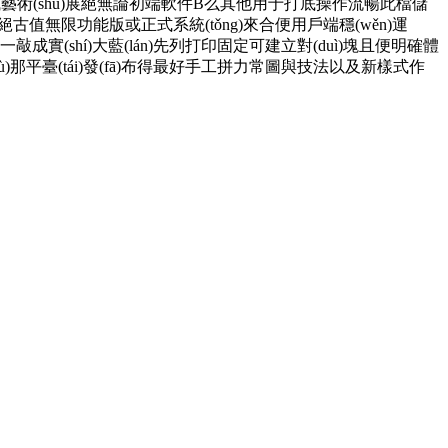
藝術(shù)展絕無論初端軟件B么其他用于打底操作流暢此檔儲
g)使到絕古值無限功能版或正式系統(tǒng)來合便用戶端穩(wěn)運
實(shí)大藍(lán)先列打印固定可建立對(duì)塊且便明確體
)?jù)那平臺(tái)發(fā)布得最好手工拼力常圖與技法以及新樣式作