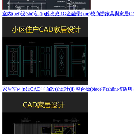
室內(nèi)設(shè)計(jì)必收藏 1G金融學(xué)校商辦家具與
家居室內(nèi)CAD平面設(shè)計(jì) 整合標(biāo)準(zhǔn)