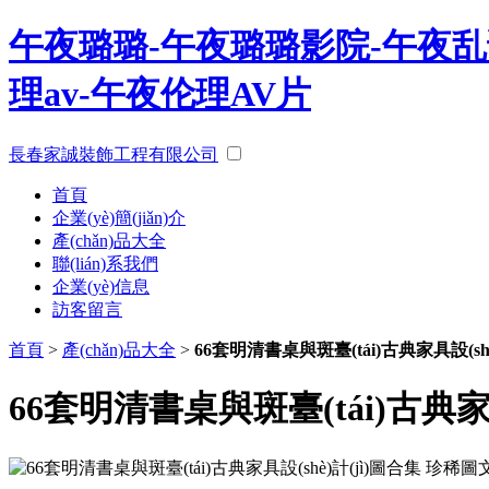
午夜璐璐-午夜璐璐影院-午夜乱
理av-午夜伦理AV片
長春家誠裝飾工程有限公司
首頁
企業(yè)簡(jiǎn)介
產(chǎn)品大全
聯(lián)系我們
企業(yè)信息
訪客留言
首頁
>
產(chǎn)品大全
>
66套明清書桌與斑臺(tái)古典家具設(s
66套明清書桌與斑臺(tái)古典