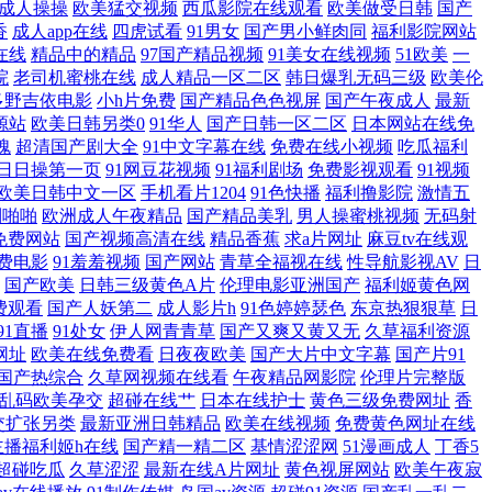
成人操操
欧美猛交视频
西瓜影院在线观看
欧美做受日韩
国产
香
成人app在线
四虎试看
91男女
国产男小鲜肉同
福利影院网站
二 国产亚洲第四页 日本有码在线中文字幕 91传媒免费 韩国av网站在
在线
精品中的精品
97国产精品视频
91美女在线视频
51欧美
一
院
老司机蜜桃在线
成人精品一区二区
韩日爆乳无码三级
欧美伦
色中色色导航 岛国肏逼在线 欧美很很日比 亚洲网站 国肏精品 欧美日韩豆
多野吉依电影
小h片免费
国产精品色色视屏
国产午夜成人
最新
源站
欧美日韩另类0
91华人
国产日韩一区二区
日本网站在线免
魂
超清国产剧大全
91中文字幕在线
免费在线小视频
吃瓜福利
一交一伦一A片 日韩欧美视频一区 91人人妻人人操 狠狠鲁日韩在线 色
日日操第一页
91网豆花视频
91福利剧场
免费影视观看
91视频
欧美日韩中文一区
手机看片1204
91色快播
福利撸影院
激情五
AV色导航 成人a级毛 最新国产1024精品 国产在线精品福利大全 日韩中
利啪啪
欧洲成人午夜精品
国产精品美乳
男人操蜜桃视频
无码射
免费网站
国产视频高清在线
精品香蕉
求a片网址
麻豆tv在线观
 成全电影免费高清 蜜臀av勉费论理 亚洲a级片在线观看 成人另类天堂 欧
费电影
91羞羞视频
国产网站
青草全福视在线
性导航影视AV
日
国产欧美
日韩三级黄色A片
伦理电影亚洲国产
福利姬黄色网
费观看
国产人妖第二
成人影片h
91色婷婷瑟色
东京热狠狠草
日
校园春色 国产精品片 日韩国产欧美网址 91欧美视频 激情亚洲网 婷婷五
91直播
91处女
伊人网青青草
国产又爽又黄又无
久草福利资源
网址
欧美在线免费看
日夜夜欧美
国产大片中文字幕
国产片91
A片区 最近中文字幕在线中文高清版 国产成年女人毛 飘花电影在线观看网
国产热综合
久草网视频在线看
午夜精品网影院
伦理片完整版
乱码欧美孕交
超碰在线艹
日本在线护士
黄色三级免费网址
香
交扩张另类
最新亚洲日韩精品
欧美在线视频
免费黄色网址在线
 在线观看国产二级 国产欧美日韩va 日韩AV电影导航 91嫖娼 精品入
主播福利姬h在线
国产精一精二区
基情涩涩网
51漫画成人
丁香5
超碰吃瓜
久草涩涩
最新在线A片网址
黄色视屏网站
欧美午夜寂
 五十路息与子在线观看 超碰自拍 欧美19P在线 亚洲三级网址 国产妇女馒