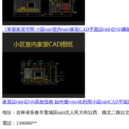
《掌握家居空間 小區(qū)室內(nèi)家裝CAD平面設(shè)計(
家居設(shè)計(jì)高效指南 如何優(yōu)化利用小區(qū)C
地址：吉林省長春市寬城區(qū)北人民大街以西、鐵北二路以北寬城萬達(d
電話：1306960**